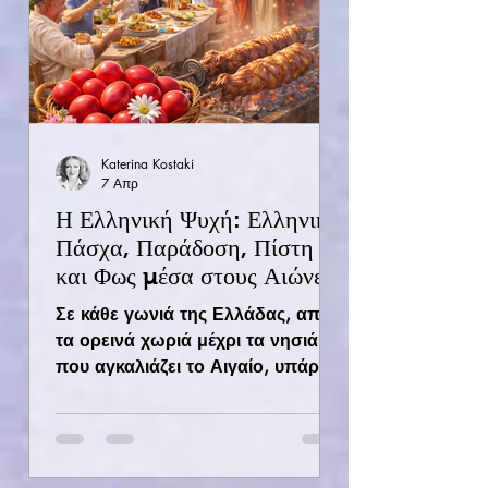
Katerina Kostaki
7 Απρ
Η Ελληνική Ψυχή: Ελληνικό
Πάσχα, Παράδοση, Πίστη
και Φως μέσα στους Αιώνες
Σε κάθε γωνιά της Ελλάδας, από
τα ορεινά χωριά μέχρι τα νησιά
που αγκαλιάζει το Αιγαίο, υπάρχει
κάτι που δεν αλλάζει με τον
χρόνο. Κάτι που δεν σβήνει, όσο
κι αν οι εποχές μεταμορφώνονται.
Είναι η Ελληνική ψυχή. Μια ψυχή