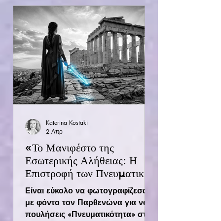
που κουβαλά μνήμες, πίστη,
αγώνες και φως. Και η δική μου
ψυχή κουβαλάει πολλές μνήμες
απο ταξίδια, συναντήσεις με
αγαπημένους φίλους σε χωριά της
Ελλάδας, όπου η παράδοση είναι
τόσο δυνατή, όσο και οι
συναθροίσεις, και τα γλέντια σε
πανηγύρια.
Katerina Kostaki
2 Απρ
«Το Μανιφέστο της
Εσωτερικής Αλήθειας: Η
Επιστροφή των Πνευματικών
Εργατών»
Είναι εύκολο να φωτογραφίζεσαι
με φόντο τον Παρθενώνα για να
πουλήσεις «Πνευματικότητα» στο