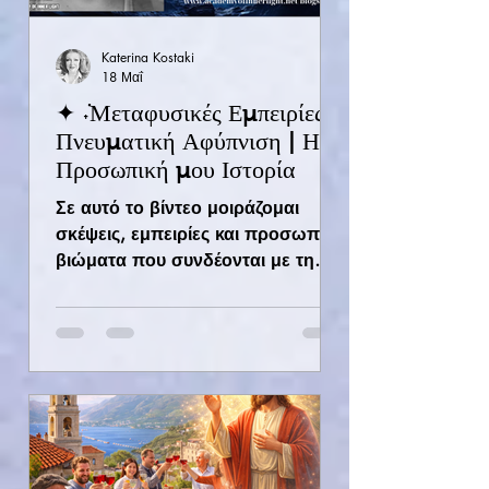
«ό,τι τους κατέβει στο κεφάλι».
Katerina Kostaki
18 Μαΐ
✦ ݁˖Μεταφυσικές Εμπειρίες &
Πνευματική Αφύπνιση | Η
Προσωπική μου Ιστορία
Σε αυτό το βίντεο μοιράζομαι
σκέψεις, εμπειρίες και προσωπικά
βιώματα που συνδέονται με τη
μεταφυσική αναζήτηση, τα όνειρα,
τις εσωτερικές αφυπνίσεις και την
πορεία της συνείδησης μέσα στον
σύγχρονο κόσμο.