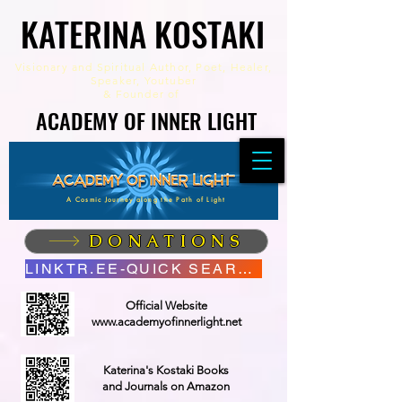
KATERINA KOSTAKI
KATERINA KOSTAKI
Visionary and Spiritual Author,
Poet, Healer,
Speaker, Youtuber
&
Founder of
ACADEMY OF INNER LIGHT
ACADEMY OF INNER LIGHT
A Cosmic Journey along the Path of Light
DONATIONS
LINKTR.EE-QUICK SEARCH
Official Website
www.academyofinnerlight.net
Katerina's Kostaki Books
and Journals on Amazon