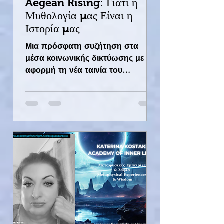
Aegean Rising: Γιατί η
Μυθολογία μας Είναι η
Ιστορία μας
Μια πρόσφατη συζήτηση στα
μέσα κοινωνικής δικτύωσης με
αφορμή τη νέα ταινία του
Κρίστοφερ Νόλαν, «The Odyssey»,
μου άφησε μια γνώριμη, πικρή
γεύση. Είναι η γεύση που
παίρνεις όταν προσπαθείς να
υπερασπιστείς την αρχαία
ελληνική κληρονομιά και να
μιλήσεις για το βάθος της, αλλά
προσκρούεις σε ανθρώπους που
αρνούνται να δουν πέρα από το
στενό τους πλαίσιο, ανθρώπους
εγκλωβισμένους στις δικές τους
παρωπίδες που γράφουν απλώς