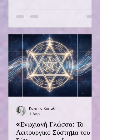
FACEBOOK & Instagram. Είναι
όμως τόσο δύσκολο να
συναντήσεις τους Πνευματικούς
Εργάτες αυτής της γης;.
Katerina Kostaki
1 Απρ
«Ενωχιανή Γλώσσα: Το
Λειτουργικό Σύστημα του