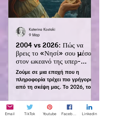
Katerina Kostaki
9 Μαρ
2004 vs 2026: Πώς να
βρεις το «Νησί» σου μέσα
στον ωκεανό της υπερ-
πληροφόρησης
Ζούμε σε μια εποχή που η
πληροφορία τρέχει πιο γρήγορα
από τη σκέψη μας. Το 2026, το
κινητό μας έχει γίνει η προέκταση
του χεριού μας, προσφέροντάς
μας τα πάντα: ειδήσεις,
Email
TikTok
Youtube
Facebook
Linkedin
αναλύσεις, το "Ρολόι της
Αποκάλυψης" να χτυπάει κάθε
λεπτό στις οθόνες μας. Όμως,