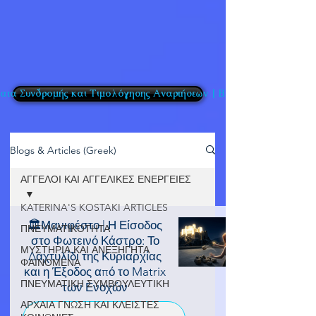
τα Συνδρομής και Τιμολόγησης Αναρτήσεων | BlogPosts
Blogs & Articles (Greek)
ΑΓΓΕΛΟΙ ΚΑΙ ΑΓΓΕΛΙΚΕΣ ΕΝΕΡΓΕΙΕΣ
KATERINA'S KOSTAKI ARTICLES
🏛️Μανιφέστο | Η Είσοδος
ΠΝΕΥΜΑΤΙΚΟΤΗΤΑ
στο Φωτεινό Κάστρο: Το
ΜΥΣΤΗΡΙΑ ΚΑΙ ΑΝΕΞΗΓΗΤΑ
Δαχτυλίδι της Κυριαρχίας
ΦΑΙΝΟΜΕΝΑ
και η Έξοδος από το Matrix
ΠΝΕΥΜΑΤΙΚΗ ΣΥΜΒΟΥΛΕΥΤΙΚΗ
των Ενοχών
ΑΡΧΑΙΑ ΓΝΩΣΗ ΚΑΙ ΚΛΕΙΣΤΕΣ