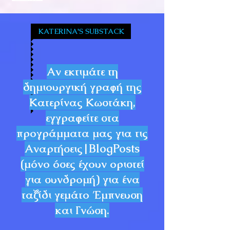
KATERINA'S SUBSTACK
Αν εκτιμάτε τη
δημιουργική γραφή της
Κατερίνας Κωστάκη,
εγγραφείτε στα
προγράμματα μας για τις
Αναρτήσεις|BlogPosts
(μόνο όσες έχουν οριστεί
για συνδρομή) για ένα
ταξίδι γεμάτο Έμπνευση
και Γνώση.