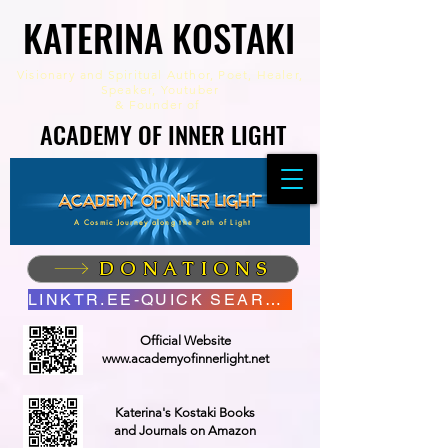
KATERINA KOSTAKI
KATERINA KOSTAKI
Visionary and Spiritual Author,
Poet, Healer,
Speaker, Youtuber
&
Founder of
ACADEMY OF INNER LIGHT
ACADEMY OF INNER LIGHT
A Cosmic Journey along the Path of Light
DONATIONS
LINKTR.EE-QUICK SEARCH
Official Website
www.academyofinnerlight.net
Katerina's Kostaki Books
and Journals on Amazon