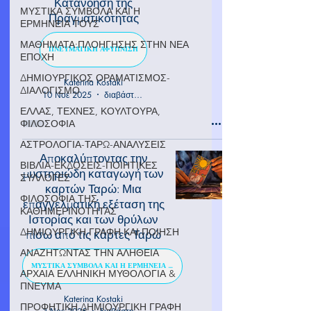
Κατανόηση της
ΜΥΣΤΙΚΑ ΣΥΜΒΟΛΑ ΚΑΙ Η
Πραγματικότητας
ΕΡΜΗΝΕΙΑ ΤΟΥΣ
ΜΑΘΗΜΑΤΑ:ΠΛΟΗΓΗΣΗΣ ΣΤΗΝ ΝΕΑ
ΠΝΕΥΜΑΤΙΚΗ ΑΦΥΠΝΙΣΗ
ΕΠΟΧΗ
ΔΗΜΙΟΥΡΓΙΚΟΣ ΟΡΑΜΑΤΙΣΜΟΣ-
Katerina Kostaki
ΔΙΑΛΟΓΙΣΜΟ
10 Νοε 2025
διαβάστηκε 6 λεπτά
ΕΛΛΑΣ, ΤΕΧΝΕΣ, ΚΟΥΛΤΟΥΡΑ,
ΦΙΛΟΣΟΦΙΑ
ΑΣΤΡΟΛΟΓΙΑ-ΤΑΡΩ-ΑΝΑΛΥΣΕΙΣ
Αποκαλύπτοντας την
ΒΙΒΛΙΑ-ΕΚΔΟΣΕΙΣ-ΠΟΙΗΤΙΚΕΣ
μυστηριώδη καταγωγή των
ΣΥΛΛΟΓΕΣ
καρτών Ταρώ: Μια
ΦΙΛΟΣΟΦΙΑ ΤΗΣ
επαγγελματική εξέταση της
ΚΑΘΗΜΕΡΙΝΟΤΗΤΑΣ
Ιστορίας και των θρύλων
ΔΗΜΙΟΥΡΓΙΚΗ ΓΡΑΦΗ ΚΑΙ ΠΟΙΗΣΗ
πίσω από τις κάρτες Ταρώ
ΑΝΑΖΗΤΩΝΤΑΣ ΤΗΝ ΑΛΗΘΕΙΑ
ΜΥΣΤΙΚΑ ΣΥΜΒΟΛΑ ΚΑΙ Η ΕΡΜΗΝΕΙΑ ΤΟΥΣ
ΑΡΧΑΙΑ ΕΛΛΗΝΙΚΗ ΜΥΘΟΛΟΓΙΑ &
ΠΝΕΥΜΑ
Katerina Kostaki
ΠΡΟΦΗΤΙΚΗ ΔΗΜΙΟΥΡΓΙΚΗ ΓΡΑΦΗ