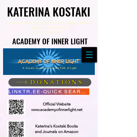
KATERINA KOSTAKI
KATERINA KOSTAKI
Visionary and Spiritual Author,
Poet, Healer,
Speaker, Youtuber
&
Founder of
ACADEMY OF INNER LIGHT
ACADEMY OF INNER LIGHT
A Cosmic Journey along the Path of Light
DONATIONS
LINKTR.EE-QUICK SEARCH
Official Website
www.academyofinnerlight.net
Katerina's Kostaki Books
and Journals on Amazon