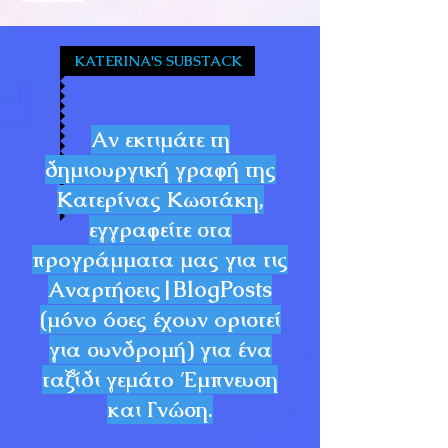
KATERINA'S SUBSTACK
Αν εκτιμάτε τη
δημιουργική γραφή της
Κατερίνας Κωστάκη,
εγγραφείτε στα
προγράμματα μας για τις
Αναρτήσεις|BlogPosts
(μόνο όσες έχουν οριστεί
για συνδρομή) για ένα
ταξίδι γεμάτο Έμπνευση
και Γνώση.