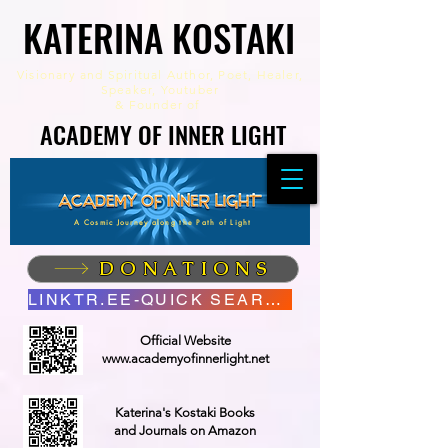
KATERINA KOSTAKI
KATERINA KOSTAKI
Visionary and Spiritual Author,
Poet, Healer,
Speaker, Youtuber
&
Founder of
ACADEMY OF INNER LIGHT
ACADEMY OF INNER LIGHT
A Cosmic Journey along the Path of Light
DONATIONS
LINKTR.EE-QUICK SEARCH
Official Website
www.academyofinnerlight.net
Katerina's Kostaki Books
and Journals on Amazon