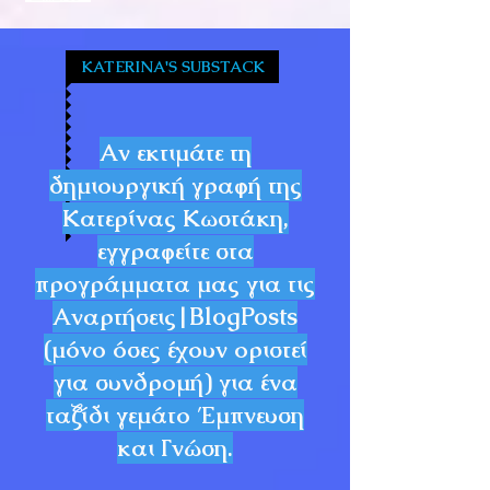
KATERINA'S SUBSTACK
Αν εκτιμάτε τη
δημιουργική γραφή της
Κατερίνας Κωστάκη,
εγγραφείτε στα
προγράμματα μας για τις
Αναρτήσεις|BlogPosts
(μόνο όσες έχουν οριστεί
για συνδρομή) για ένα
ταξίδι γεμάτο Έμπνευση
και Γνώση.