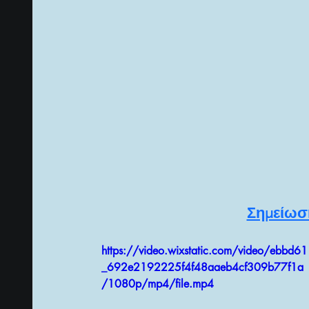
ΦΙΛΟΣΟΦΙΑ ΤΗΣ ΚΑΘΗΜΕΡΙΝΟΤΗΤΑΣ
ΔΗ
ΑΝΑΖΗΤΩΝΤΑΣ ΤΗΝ ΑΛΗΘΕΙΑ
ΑΡΧΑΙΑ Ε
ΠΡΟΦΗΤΙΚΗ ΔΗΜΙΟΥΡΓΙΚΗ ΓΡΑΦΗ
ΠΑΡΑ
ΠΟΛΥΔΙΑΣΤΑΤΕΣ ΟΝΤΟΤΗΤΕΣ & ALIENS
Ψ
Σημείωσ
https://video.wixstatic.com/video/ebbd61
_692e2192225f4f48aaeb4cf309b77f1a
/1080p/mp4/file.mp4