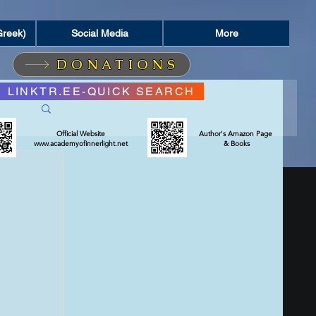
Greek)
Social Media
More
DONATIONS
LINKTR.EE-QUICK SEARCH
Official Website
Author's Amazon Page
www.academyofinnerlight.net
& Books
ΣΜΟΣ