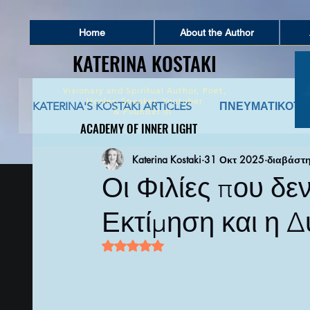
Home
About the Author
KATERINA KOSTAKI
KATERINA KOSTAKI
Visionary and Spiritual Author,
Poet,
Healer, Speaker, Youtuber
KATERINA'S KOSTAKI ARTICLES
ΠΝΕΥΜΑΤΙΚΟΤΗ
&
Founder of
ACADEMY OF INNER LIGHT
ACADEMY OF INNER LIGHT
Katerina Kostaki
31 Οκτ 2025
διαβάστη
ΠΝΕΥΜΑΤΙΚΗ ΣΥΜΒΟΥΛΕΥΤΙΚΗ
ΑΡΧΑΙΑ 
Οι Φιλίες που δε
Εκτίμηση και η Δ
ΚΑΤΑΘΕΣΗ ΨΥΧΗΣ ΚΑΙ ΑΦΗΓΗΣΕΙΣ ΖΩΗΣ
Βαθμολογήθηκε με NaN από 5 αστέρι
ΠΟΙΗΜΑΤΑ ΚΑΙ ΚΕΙΜΕΝΑ ΕΜΠΝΕΥΣΗΣ
Π