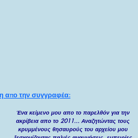
ΜΙΟΥΡΓΙΚΗ ΓΡΑΦΗ ΚΑΙ ΠΟΙΗΣΗ
ΛΛΗΝΙΚΗ ΜΥΘΟΛΟΓΙΑ & ΠΝΕΥΜΑ
ΚΙΝΗΣΗ & ΑΥΤΟ-ΒΕΛΤΙΩΣΗ
ΥΧΙΚΕΣ ΙΚΑΝΟΤΗΤΕΣ & ΠΟΛΥΣΥΜΠΑΝ
η απο την συγγραφέα:
Ένα κείμενο μου απο το παρελθόν για την 
ακρίβεια απο το 2011... Αναζητώντας τους 
κρυμμένους θησαυρούς του αρχείου μου 
ξεσκονίζοντας παλιές αναμνήσεις, εμπειρίες 