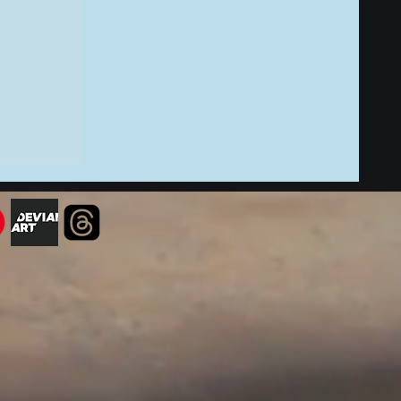
εδίο
τάβαση