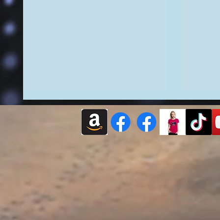
Εξερε
ΠΕΡΙΟΔΙΚΟ ECONOMIST
διάφο
2026|Ο Παρατηρητής από
Πεδίων
ψηλά: Ένα Όραμα Πέρα από
στην 