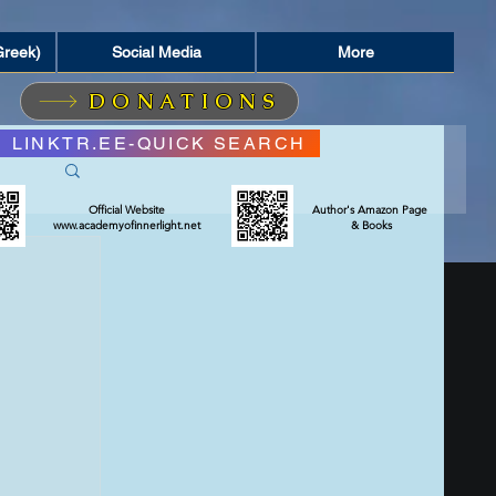
Greek)
Social Media
More
DONATIONS
LINKTR.EE-QUICK SEARCH
Official Website
Author's Amazon Page
www.academyofinnerlight.net
& Books
ΣΜΟΣ