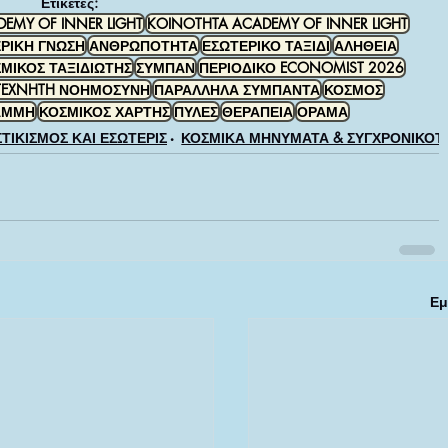
Ετικέτες:
EMY OF INNER LIGHT
KOINOTHTA ACADEMY OF INNER LIGHT
ΡΙΚΗ ΓΝΩΣΗ
ΑΝΘΡΩΠΟΤΗΤΑ
ΕΣΩΤΕΡΙΚΟ ΤΑΞΙΔΙ
ΑΛΗΘΕΙΑ
ΜΙΚΟΣ ΤΑΞΙΔΙΩΤΗΣ
ΣΥΜΠΑΝ
ΠΕΡΙΟΔΙΚΟ ECONOMIST 2026
TEXNHTH ΝΟΗΜΟΣΥΝΗ
ΠΑΡΑΛΛΗΛΑ ΣΥΜΠΑΝΤΑ
ΚΟΣΜΟΣ
ΑΜΜΗ
ΚΟΣΜΙΚΟΣ ΧΑΡΤΗΣ
ΠΥΛΕΣ
ΘΕΡΑΠΕΙΑ
ΟΡΑΜΑ
ΤΙΚΙΣΜΟΣ ΚΑΙ ΕΣΩΤΕΡΙΣΜΟΣ
ΚΟΣΜΙΚΑ ΜΗΝΥΜΑΤΑ & ΣΥΓΧΡΟΝΙΚΟΤ
Εμ