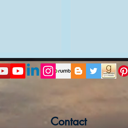
υνώντας τους
Όταν το Ενεργειακό Π
Αλλάζει: Πώς να
ρους Τύπους Ακασικών
Contact
Αναγνωρίσεις και να
 και τη Σημασία τους
Αντιμετωπίσεις τη Με
Κατανόηση της