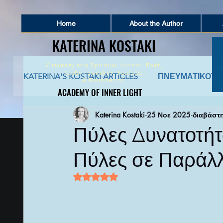
Home
About the Author
KATERINA KOSTAKI
KATERINA KOSTAKI
Visionary and Spiritual Author,
Poet,
Healer, Speaker, Youtuber
KATERINA'S KOSTAKI ARTICLES
ΠΝΕΥΜΑΤΙΚΟΤΗ
&
Founder of
ACADEMY OF INNER LIGHT
ACADEMY OF INNER LIGHT
Katerina Kostaki
25 Νοε 2025
διαβάστη
ΠΝΕΥΜΑΤΙΚΗ ΣΥΜΒΟΥΛΕΥΤΙΚΗ
ΑΡΧΑΙΑ 
Πύλες Δυνατοτήτ
Πύλες σε Παράλ
ΚΑΤΑΘΕΣΗ ΨΥΧΗΣ ΚΑΙ ΑΦΗΓΗΣΕΙΣ ΖΩΗΣ
Βαθμολογήθηκε με NaN από 5 αστέρι
ΠΟΙΗΜΑΤΑ ΚΑΙ ΚΕΙΜΕΝΑ ΕΜΠΝΕΥΣΗΣ
Π