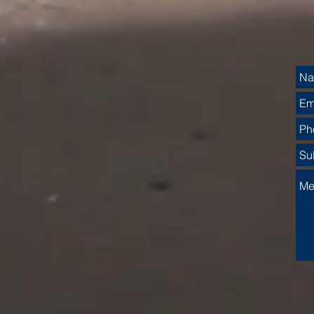
την Παγκόσμια Σκηνή
Πραγμ