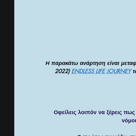
ΦΙΛΟΣΟΦΙΑ ΤΗΣ ΚΑΘΗΜΕΡΙΝΟΤΗΤΑΣ
ΔΗ
ΑΝΑΖΗΤΩΝΤΑΣ ΤΗΝ ΑΛΗΘΕΙΑ
ΑΡΧΑΙΑ Ε
Η παρακάτω ανάρτηση είναι μεταφ
ΠΡΟΦΗΤΙΚΗ ΔΗΜΙΟΥΡΓΙΚΗ ΓΡΑΦΗ
ΠΑΡΑ
2022) 
ENDLESS LIFE JOURNEY
 
ΠΟΛΥΔΙΑΣΤΑΤΕΣ ΟΝΤΟΤΗΤΕΣ & ALIENS
Ψ
Οφείλεις λοιπόν να ξέρεις πως
νόμου