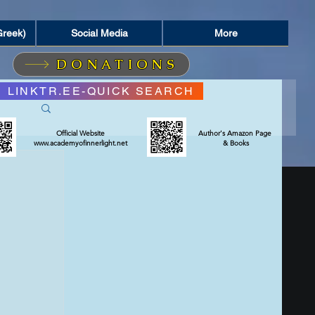
Greek)
Social Media
More
DONATIONS
LINKTR.EE-QUICK SEARCH
Official Website
Author's Amazon Page
www.academyofinnerlight.net
& Books
ΣΜΟΣ