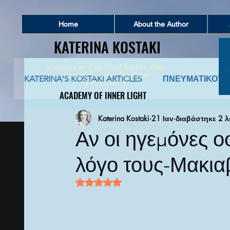
Home
About the Author
KATERINA KOSTAKI
KATERINA KOSTAKI
Visionary and Spiritual Author,
Poet,
Healer, Speaker, Youtuber
KATERINA'S KOSTAKI ARTICLES
ΠΝΕΥΜΑΤΙΚΟΤΗ
&
Founder of
ACADEMY OF INNER LIGHT
ACADEMY OF INNER LIGHT
Katerina Kostaki
21 Ιαν
διαβάστηκε 2 
ΠΝΕΥΜΑΤΙΚΗ ΣΥΜΒΟΥΛΕΥΤΙΚΗ
ΑΡΧΑΙΑ 
Αν οι ηγεμόνες ο
λόγο τους-Μακια
ΚΑΤΑΘΕΣΗ ΨΥΧΗΣ ΚΑΙ ΑΦΗΓΗΣΕΙΣ ΖΩΗΣ
Βαθμολογήθηκε με NaN από 5 αστέρι
ΠΟΙΗΜΑΤΑ ΚΑΙ ΚΕΙΜΕΝΑ ΕΜΠΝΕΥΣΗΣ
Π