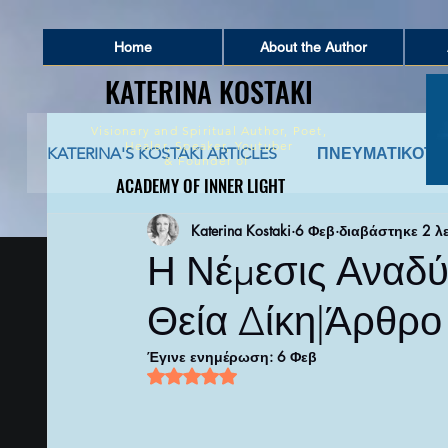
Home
About the Author
KATERINA KOSTAKI
KATERINA KOSTAKI
Visionary and Spiritual Author,
Poet,
Healer, Speaker, Youtuber
KATERINA'S KOSTAKI ARTICLES
ΠΝΕΥΜΑΤΙΚΟΤΗ
&
Founder of
ACADEMY OF INNER LIGHT
ACADEMY OF INNER LIGHT
Katerina Kostaki
6 Φεβ
διαβάστηκε 2 λ
ΠΝΕΥΜΑΤΙΚΗ ΣΥΜΒΟΥΛΕΥΤΙΚΗ
ΑΡΧΑΙΑ 
Η Νέμεσις Αναδύ
Θεία Δίκη|Άρθρο
ΚΑΤΑΘΕΣΗ ΨΥΧΗΣ ΚΑΙ ΑΦΗΓΗΣΕΙΣ ΖΩΗΣ
Έγινε ενημέρωση:
6 Φεβ
Βαθμολογήθηκε με NaN από 5 αστέρι
ΠΟΙΗΜΑΤΑ ΚΑΙ ΚΕΙΜΕΝΑ ΕΜΠΝΕΥΣΗΣ
Π