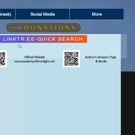
Greek)
Social Media
More
DONATIONS
LINKTR.EE-QUICK SEARCH
Official Website
Author's Amazon Page
www.academyofinnerlight.net
& Books
ΣΜΟΣ