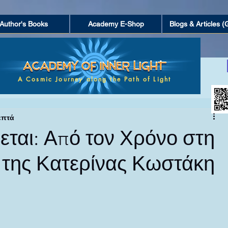
Author's Books
Academy E-Shop
Blogs & Articles (
ΤΑ
ΜΥΣΤΗΡΙΑ ΚΑΙ ΑΝΕΞΗΓΗΤΑ ΦΑΙΝΟΜΕΝΑ
A Cosmic Journey along the Path of Light
επτά
ΓΝΩΣΗ ΚΑΙ ΚΛΕΙΣΤΕΣ ΚΟΙΝΩΝΙΕΣ
εται: Από τον Χρόνο στη
 της Κατερίνας Κωστάκη
ΤΕΧΝΗ ΚΑΙ ΔΗΜΙΟΥΡΓΙΚΟΤΗΤΑ
α.
ΝΕΥΜΑΤΙΚΗ ΑΦΥΠΝΙΣΗ
ΜΥΣΤΙΚΙΣΜΟΣ ΚΑΙ ΕΣΩΤΕΡΙ