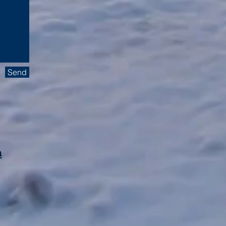
Send
m