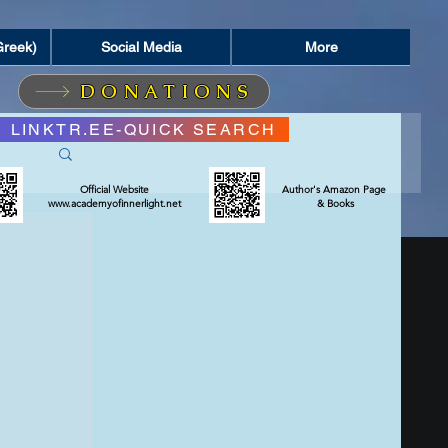
Greek)
Social Media
More
DONATIONS
LINKTR.EE-QUICK SEARCH
Official Website
Author's Amazon Page
www.academyofinnerlight.net
& Books
ΣΜΟΣ