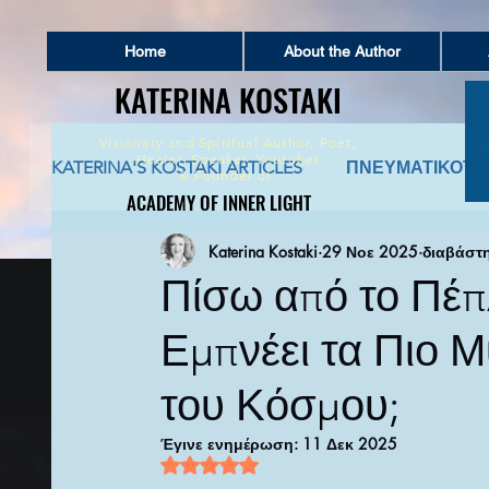
Home
About the Author
KATERINA KOSTAKI
KATERINA KOSTAKI
Visionary and Spiritual Author,
Poet,
Healer, Speaker, Youtuber
KATERINA'S KOSTAKI ARTICLES
ΠΝΕΥΜΑΤΙΚΟΤΗ
&
Founder of
ACADEMY OF INNER LIGHT
ACADEMY OF INNER LIGHT
Katerina Kostaki
29 Νοε 2025
διαβάστη
ΠΝΕΥΜΑΤΙΚΗ ΣΥΜΒΟΥΛΕΥΤΙΚΗ
ΑΡΧΑΙΑ 
Πίσω από το Πέπ
Εμπνέει τα Πιο
ΚΑΤΑΘΕΣΗ ΨΥΧΗΣ ΚΑΙ ΑΦΗΓΗΣΕΙΣ ΖΩΗΣ
του Κόσμου;
ΠΟΙΗΜΑΤΑ ΚΑΙ ΚΕΙΜΕΝΑ ΕΜΠΝΕΥΣΗΣ
Π
Έγινε ενημέρωση:
11 Δεκ 2025
Βαθμολογήθηκε με NaN από 5 αστέρι