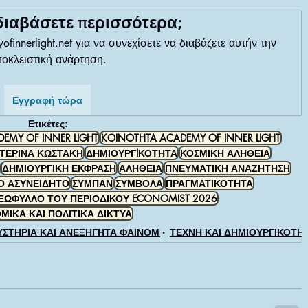
ΕΛΟΙ ΚΑΙ ΑΓΓΕΛΙΚΕΣ ΕΝΕΡΓΕΙΕΣ
διαβάσετε περισσότερα;
finnerlight.net για να συνεχίσετε να διαβάζετε αυτήν την 
οκλειστική ανάρτηση.
ΠΡΑΓΜΑΤΙΚΟΤΗΤΑ ΤΗΣ ΚΑΘΗΜΕΡΙΝΟΤΗΤΑΣ
Εγγραφή τώρα
Ετικέτες:
ΕΙΣ ΤΗΣ ΚΟΙΝΟΤΗΤΑΣ
ΑΥΤΟΒΙΟΓΡΑΦΙΚΕΣ ΙΣΤΟΡΙΕ
EMY OF INNER LIGHT
KOINOTHTA ACADEMY OF INNER LIGHT
ΤΕΡΙΝΑ ΚΩΣΤΑΚΗ
ΔΗΜΙΟΥΡΓIΚΟΤΗΤΑ
ΚΟΣΜΙΚΗ ΑΛΗΘΕΙΑ
ΔΗΜΙΟΥΡΓΙΚΗ ΕΚΦΡΑΣΗ
ΑΛΗΘΕΙΑ
ΠΝΕΥΜΑΤΙΚΗ ΑΝΑΖΗΤΗΣΗ
ΜΑΘΗΜΑΤΑ:ΠΛΟΗΓΗΣΗΣ ΣΤΗΝ ΝΕΑ ΕΠΟΧΗ
Ο ΑΣΥΝΕΙΔΗΤΟ
ΣΥΜΠΑΝ
ΣΥΜΒΟΛΑ
ΠΡΑΓΜΑΤΙΚΟΤΗΤΑ
ΞΩΦΥΛΛΟ ΤΟΥ ΠΕΡΙΟΔΙΚΟΥ ECONOMIST 2026
ΜΙΚΑ ΚΑΙ ΠΟΛΙΤΙΚΑ ΔΙΚΤΥΑ
ΥΣΤΗΡΙΑ ΚΑΙ ΑΝΕΞΗΓΗΤΑ ΦΑΙΝΟΜΕΝΑ
ΤΕΧΝΗ ΚΑΙ ΔΗΜΙΟΥΡΓΙΚΟΤΗ
ΕΛΛΑΣ, ΤΕΧΝΕΣ, ΚΟΥΛΤΟΥΡΑ, ΦΙΛΟΣΟΦΙΑ
ΕΚΔΟΣΕΙΣ-ΠΟΙΗΤΙΚΕΣ ΣΥΛΛΟΓΕΣ