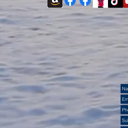
Πύλες Δυνατοτήτων: Είναι τα
ΠΕΡΙ
Σύμβολα Πύλες σε
2026|
Παράλληλα Σύμπαντα;
ψηλά:
την Π