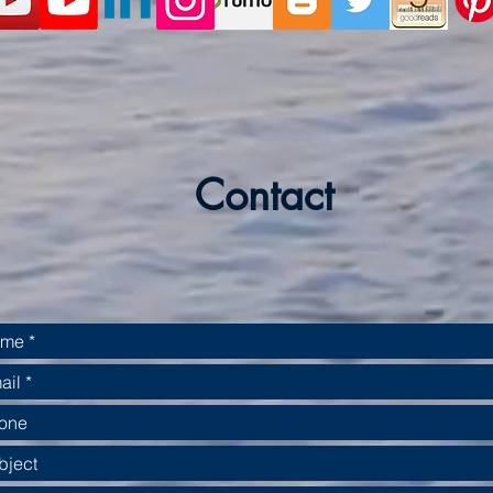
Εξερευνώντας τους
ΟΔΙΚΟ ECONOMIST
διάφορους Τύπους Α
Ο Παρατηρητής από
Contact
Πεδίων και τη Σημασί
 Ένα Όραμα Πέρα από
στην Κατανόηση της
αγκόσμια Σκηνή
Πραγματικότητας