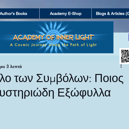
Author's Books
Academy E-Shop
Blogs & Articles (
ΤΑ
ΜΥΣΤΗΡΙΑ ΚΑΙ ΑΝΕΞΗΓΗΤΑ ΦΑΙΝΟΜΕΝΑ
A Cosmic Journey along the Path of Light
κε 3 λεπτά
ΓΝΩΣΗ ΚΑΙ ΚΛΕΙΣΤΕΣ ΚΟΙΝΩΝΙΕΣ
λο των Συμβόλων: Ποιος
 Μυστηριώδη Εξώφυλλα
ΤΕΧΝΗ ΚΑΙ ΔΗΜΙΟΥΡΓΙΚΟΤΗΤΑ
ΝΕΥΜΑΤΙΚΗ ΑΦΥΠΝΙΣΗ
ΜΥΣΤΙΚΙΣΜΟΣ ΚΑΙ ΕΣΩΤΕΡΙ
α.