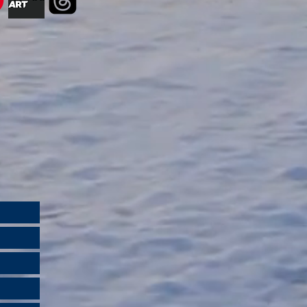
κασικών
α τους