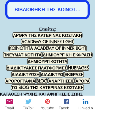
ΒΙΒΛΙΟΘΗΚΗ ΤΗΣ ΚΟΙΝΟΤΗΤΑΣ ACADEMY OF INNER LIGHT ΣΤΟ AMAZON
Ετικέτες:
ΑΡΘΡΑ ΤΗΣ ΚΑΤΕΡΙΝΑΣ ΚΩΣΤΑΚΗ
ACADEMY OF INNER LIGHT
KOINOTHTA ACADEMY OF INNER LIGHT
ΠΝΕΥΜΑΤΙΚΟΤΗΤΑ
ΔΗΜΙΟΥΡΓΙΚΗ ΕΚΦΡΑΣΗ
ΔΗΜΙΟΥΡΓΙΚΟΤΗΤΑ
ΔΙΑΔΙΚΤΥΑΚΕΣ ΠΛΑΤΦΟΡΜΕΣ
HUBPAGES
ΔΙΑΔΙΚΤΥΩΣΗ
ΔΙΑΔΙΚΤΥΟ
ΕΚΦΡΑΣΗ
ΑΡΘΡΟΓΡΑΦΙΑ
BLOG
ΑΝΑΡΤΗΣΕΙΣ
ΑΡΘΡΑ
ΤΟ BLOG ΤΗΣ ΚΑΤΕΡΙΝΑΣ ΚΩΣΤΑΚΗ
ΚΑΤΑΘΕΣΗ ΨΥΧΗΣ ΚΑΙ ΑΦΗΓΗΣΕΙΣ ΖΩΗΣ
ΠΝΕΥΜΑΤΙΚΟΤΗΤΑ & ΔΙΑΔΙΚΤΥΩΣΗ
ΑΥΤΟΒΙΟΓΡΑΦΙΚΕΣ ΙΣΤΟΡΙΕΣ
Email
TikTok
Youtube
Facebook
Linkedin