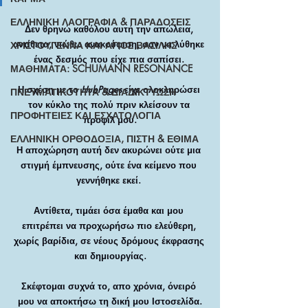
ΕΛΛΗΝΙΚΗ ΛΑΟΓΡΑΦΙΑ & ΠΑΡΑΔΟΣΕΙΣ
Δεν θρηνώ καθόλου αυτή την απώλεια, 
αντίθετα, νιώθω ανακούφιση, σαν να λύθηκε 
ΧΡΙΣΤΟΥΓΕΝΝΑ ΚΑΙ ΑΓΙΟΣ ΒΑΣΙΛΗΣ
ένας δεσμός που είχε πια σαπίσει. 
ΜΑΘΗΜΑΤΑ: SCHUMANN RESONANCE
Η σχέση με το 
HubPages
 είχε ολοκληρώσει 
ΠΝΕΥΜΑΤΙΚΟΤΗΤΑ & ΔΙΑΔΙΚΤΥΩΣΗ
τον κύκλο της πολύ πριν κλείσουν τα 
ΠΡΟΦΗΤΕΙΕΣ ΚΑΙ ΕΣΧΑΤΟΛΟΓΙΑ
προφίλ μου.
ΕΛΛΗΝΙΚΗ ΟΡΘΟΔΟΞΙΑ, ΠΙΣΤΗ & ΕΘΙΜΑ
Η αποχώρηση αυτή δεν ακυρώνει ούτε μια 
στιγμή έμπνευσης, ούτε ένα κείμενο που 
γεννήθηκε εκεί. 
Αντίθετα, τιμάει όσα έμαθα και μου 
επιτρέπει να προχωρήσω πιο ελεύθερη, 
χωρίς βαρίδια, σε νέους δρόμους έκφρασης 
και δημιουργίας.
Σκέφτομαι συχνά το, απο χρόνια, όνειρό 
μου να αποκτήσω τη δική μου Ιστοσελίδα.