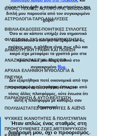
τώρα πλέον ήρθε η στιγμή να αποσύρω την 
ΕΛΛΑΣ, ΤΕΧΝΕΣ, ΚΟΥΛΤΟΥΡΑ, ΦΙΛΟΣΟΦΙΑ
διπλή μου παρουσία από τον συγκεκριμένο 
ΑΣΤΡΟΛΟΓΙΑ-ΤΑΡΩ-ΑΝΑΛΥΣΕΙΣ
χώρο.
ΒΙΒΛΙΑ-ΕΚΔΟΣΕΙΣ-ΠΟΙΗΤΙΚΕΣ ΣΥΛΛΟΓΕΣ
Όσο κι αν κάποτε υπήρξε ένα σημαντικό 
ΦΙΛΟΣΟΦΙΑ ΤΗΣ ΚΑΘΗΜΕΡΙΝΟΤΗΤΑΣ
διαδικτυακό σπίτι για τα άρθρα και τις 
σκέψεις μου, η αλήθεια είναι πως εδώ και 
ΔΗΜΙΟΥΡΓΙΚΗ ΓΡΑΦΗ ΚΑΙ ΠΟΙΗΣΗ
καιρό είχα μεταφέρει τα γραπτά μου στα 
ΑΝΑΖΗΤΩΝΤΑΣ ΤΗΝ ΑΛΗΘΕΙΑ
προσωπικά μου Blogs, ειδικά στο 
συγκεκριμένο 
Blog
.
ΑΡΧΑΙΑ ΕΛΛΗΝΙΚΗ ΜΥΘΟΛΟΓΙΑ &
ΠΝΕΥΜΑ
 Δεν εξαρτήθηκα ποτέ οικονομικά από την 
συγκεκριμένη πλατφόρμα, όπως και από 
ΠΡΟΦΗΤΙΚΗ ΔΗΜΙΟΥΡΓΙΚΗ ΓΡΑΦΗ
τόσες άλλες πλατφόρμες, ούτε ένιωσα ότι 
ΠΑΡΑΚΙΝΗΣΗ & ΑΥΤΟ-ΒΕΛΤΙΩΣΗ
αυτή η πλατφόρμα με καθόριζε σαν 
δημιουργό. 
ΠΟΛΥΔΙΑΣΤΑΤΕΣ ΟΝΤΟΤΗΤΕΣ & ALIENS
ΨΥΧΙΚΕΣ ΙΚΑΝΟΤΗΤΕΣ & ΠΟΛΥΣΥΜΠΑΝ
Ήταν απλώς ένας σταθμός στη 
ΠΡΟΗΓΟΥΜΕΝΕΣ ΖΩΕΣ,ΜΕΤΕΜΨΥΧΩΣΗ
διαδρομή μου, όχι ο προορισμός.
ΚΑΡΜΑ