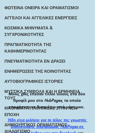
ΦΩΤΕΙΝΑ ΟΝΕΙΡΑ ΚΑΙ ΟΡΑΜΑΤΙΣΜΟΙ
ΑΓΓΕΛΟΙ ΚΑΙ ΑΓΓΕΛΙΚΕΣ ΕΝΕΡΓΕΙΕΣ
ΚΟΣΜΙΚΑ ΜΗΝΥΜΑΤΑ &
ΣΥΓΧΡΟΝΙΚΟΤΗΤΕΣ
ΠΡΑΓΜΑΤΙΚΟΤΗΤΑ ΤΗΣ
ΚΑΘΗΜΕΡΙΝΟΤΗΤΑΣ
ΠΝΕΥΜΑΤΙΚΟΤΗΤΑ ΕΝ ΔΡΑΣΕΙ
ΕΝΗΜΕΡΩΣΕΙΣ ΤΗΣ ΚΟΙΝΟΤΗΤΑΣ
ΑΥΤΟΒΙΟΓΡΑΦΙΚΕΣ ΙΣΤΟΡΙΕΣ
ΜΥΣΤΙΚΑ ΣΥΜΒΟΛΑ ΚΑΙ Η ΕΡΜΗΝΕΙΑ
Μόλις χθες έπεσαν τίτλοι τέλους στα δύο 
ΤΟΥΣ
προφίλ μου στο 
HubPages
, τα οποία 
αποφάσισα να διαγράψω από μόνη μου.  
ΜΑΘΗΜΑΤΑ:ΠΛΟΗΓΗΣΗΣ ΣΤΗΝ ΝΕΑ
ΕΠΟΧΗ
Ήδη είχα μιλήσει για το τέλος της γνωστής 
ΔΗΜΙΟΥΡΓΙΚΟΣ ΟΡΑΜΑΤΙΣΜΟΣ-
διαδικτυακής πλατφόρμας HubPages σε 
ΔΙΑΛΟΓΙΣΜΟ
παλιότερο άρθρο μου στο Facebook
, και 