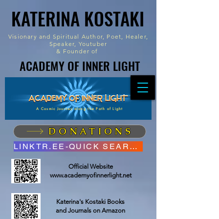
KATERINA KOSTAKI
KATERINA KOSTAKI
Visionary and Spiritual Author,
Poet, Healer,
Speaker, Youtuber
&
Founder of
ACADEMY OF INNER LIGHT
ACADEMY OF INNER LIGHT
A Cosmic Journey along the Path of Light
DONATIONS
LINKTR.EE-QUICK SEARCH
Official Website
www.academyofinnerlight.net
Katerina's Kostaki Books
and Journals on Amazon