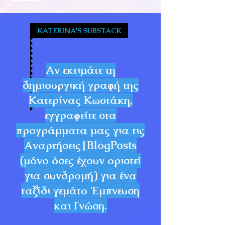
KATERINA'S SUBSTACK
Αν εκτιμάτε τη
δημιουργική γραφή της
Κατερίνας Κωστάκη,
εγγραφείτε στα
προγράμματα μας για τις
Αναρτήσεις|BlogPosts
(μόνο όσες έχουν οριστεί
για συνδρομή) για ένα
ταξίδι γεμάτο Έμπνευση
και Γνώση.