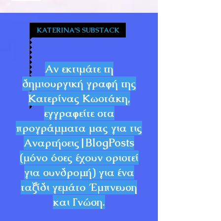
KATERINA'S SUBSTACK
Αν εκτιμάτε τη
δημιουργική γραφή της
Κατερίνας Κωστάκη,
εγγραφείτε στα
προγράμματα μας για τις
Αναρτήσεις|BlogPosts
(μόνο όσες έχουν οριστεί
για συνδρομή) για ένα
ταξίδι γεμάτο Έμπνευση
και Γνώση.