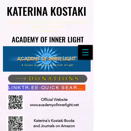
KATERINA KOSTAKI
KATERINA KOSTAKI
Visionary and Spiritual Author,
Poet, Healer,
Speaker, Youtuber
&
Founder of
ACADEMY OF INNER LIGHT
ACADEMY OF INNER LIGHT
A Cosmic Journey along the Path of Light
DONATIONS
LINKTR.EE-QUICK SEARCH
Official Website
www.academyofinnerlight.net
Katerina's Kostaki Books
and Journals on Amazon