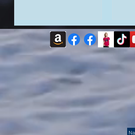
Yusuff Shakur: Ένας Χάρτης
Η Eλπί
της Αιωνιότητας στην Εποχή
της Α
της Αφύπνισης
Κατερ