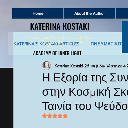
Home
About the Author
KATERINA KOSTAKI
KATERINA KOSTAKI
Visionary and Spiritual Author,
Poet,
Healer, Speaker, Youtuber
KATERINA'S KOSTAKI ARTICLES
ΠΝΕΥΜΑΤΙΚΟΤΗ
&
Founder of
ACADEMY OF INNER LIGHT
ACADEMY OF INNER LIGHT
Katerina Kostaki
25 Φεβ
διαβάστηκε 4 
ΠΝΕΥΜΑΤΙΚΗ ΣΥΜΒΟΥΛΕΥΤΙΚΗ
ΑΡΧΑΙΑ 
Η Εξορία της Συν
στην Κοσμική Σκ
ΚΑΤΑΘΕΣΗ ΨΥΧΗΣ ΚΑΙ ΑΦΗΓΗΣΕΙΣ ΖΩΗΣ
Ταινία του Ψεύδ
ΠΟΙΗΜΑΤΑ ΚΑΙ ΚΕΙΜΕΝΑ ΕΜΠΝΕΥΣΗΣ
Π
Βαθμολογήθηκε με NaN από 5 αστέρι