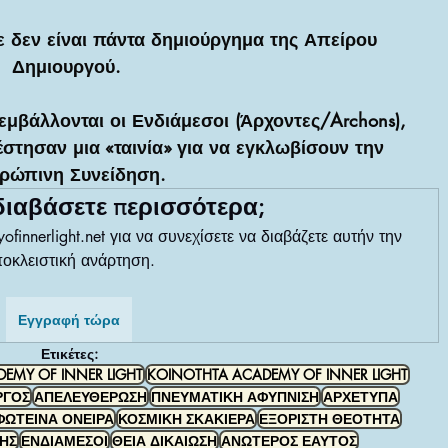
 δεν είναι πάντα δημιούργημα της 
Απείρου 
Δημιουργού
. 
εμβάλλονται οι 
Ενδιάμεσοι (Άρχοντες/Archons)
, 
έστησαν μια «ταινία» για να εγκλωβίσουν την 
ρώπινη Συνείδηση. 
διαβάσετε περισσότερα;
finnerlight.net για να συνεχίσετε να διαβάζετε αυτήν την 
οκλειστική ανάρτηση.
Εγγραφή τώρα
Ετικέτες:
EMY OF INNER LIGHT
KOINOTHTA ACADEMY OF INNER LIGHT
ΡΓΟΣ
ΑΠΕΛΕΥΘΕΡΩΣΗ
ΠΝΕΥΜΑΤΙΚΗ ΑΦΥΠΝΙΣΗ
ΑΡΧΕΤΥΠΑ
ΦΩΤΕΙΝΑ ΟΝΕΙΡΑ
ΚΟΣΜΙΚΗ ΣΚΑΚΙΕΡΑ
ΕΞΟΡΙΣΤΗ ΘΕΟΤΗΤΑ
ΗΣ
ΕΝΔΙΑΜΕΣΟΙ
ΘΕΙΑ ΔΙΚΑΙΩΣΗ
ΑΝΩΤΕΡΟΣ ΕΑΥΤΟΣ