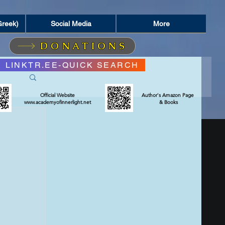
Greek)
Social Media
More
DONATIONS
LINKTR.EE-QUICK SEARCH
Official Website
Author's Amazon Page
www.academyofinnerlight.net
& Books
ΣΜΟΣ