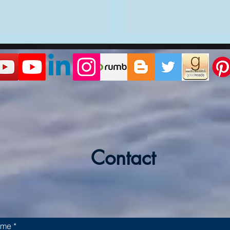
δα είναι πάντα η αρχή
Απο την Αφύπνιση στ
φύπνισης|Άρθρο της
Επιβίωση © Κατερίνα
Contact
ίνας Κωστάκη
Κωστάκη