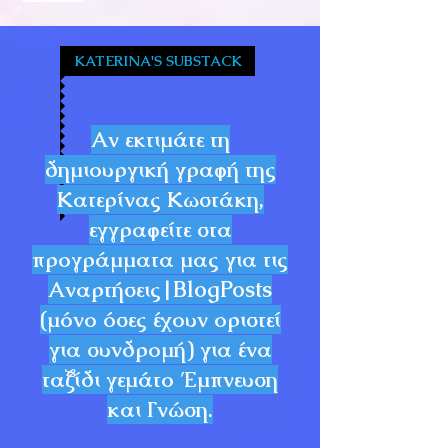
KATERINA'S SUBSTACK
Αν εκτιμάτε τη
δημιουργική γραφή της
Κατερίνας Κωστάκη,
εγγραφείτε στα
προγράμματα μας για τις
Αναρτήσεις|BlogPosts
(μόνο όσες έχουν οριστεί
για συνδρομή) για ένα
ταξίδι γεμάτο Έμπνευση
και Γνώση.