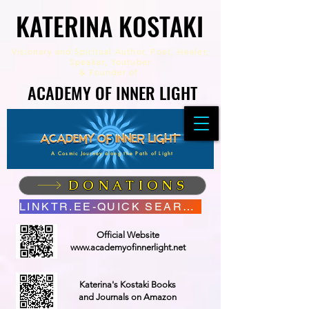
KATERINA KOSTAKI
KATERINA KOSTAKI
Visionary and Spiritual Author,
Poet, Healer,
Speaker, Youtuber
&
Founder of
ACADEMY OF INNER LIGHT
ACADEMY OF INNER LIGHT
A Cosmic Journey along the Path of Light
DONATIONS
LINKTR.EE-QUICK SEARCH
Official Website
www.academyofinnerlight.net
Katerina's Kostaki Books
and Journals on Amazon