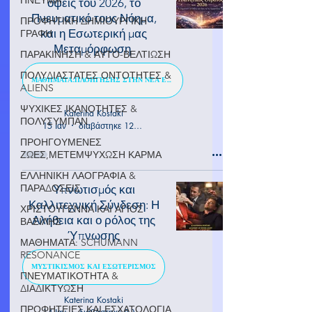
όψεις του 2026, το
Πνευματικό τους Νόημα,
ΠΡΟΦΗΤΙΚΗ ΔΗΜΙΟΥΡΓΙΚΗ
και η Εσωτερική μας
ΓΡΑΦΗ
Μεταμόρφωση
ΠΑΡΑΚΙΝΗΣΗ & ΑΥΤΟ-ΒΕΛΤΙΩΣΗ
ΠΟΛΥΔΙΑΣΤΑΤΕΣ ΟΝΤΟΤΗΤΕΣ &
ΜΑΘΗΜΑΤΑ:ΠΛΟΗΓΗΣΗΣ ΣΤΗΝ ΝΕΑ ΕΠΟΧΗ
ALIENS
ΨΥΧΙΚΕΣ ΙΚΑΝΟΤΗΤΕΣ &
Katerina Kostaki
ΠΟΛΥΣΥΜΠΑΝ
15 Ιαν
διαβάστηκε 12 λεπτά
ΠΡΟΗΓΟΥΜΕΝΕΣ
ΖΩΕΣ,ΜΕΤΕΜΨΥΧΩΣΗ ΚΑΡΜΑ
ΕΛΛΗΝΙΚΗ ΛΑΟΓΡΑΦΙΑ &
ΠΑΡΑΔΟΣΕΙΣ
Υπνωτισμός και
Καλλιτεχνική Σύνδεση: Η
ΧΡΙΣΤΟΥΓΕΝΝΑ ΚΑΙ ΑΓΙΟΣ
Αλήθεια και ο ρόλος της
ΒΑΣΙΛΗΣ
Ύπνωσης
ΜΑΘΗΜΑΤΑ: SCHUMANN
RESONANCE
ΜΥΣΤΙΚΙΣΜΟΣ ΚΑΙ ΕΣΩΤΕΡΙΣΜΟΣ
ΠΝΕΥΜΑΤΙΚΟΤΗΤΑ &
ΔΙΑΔΙΚΤΥΩΣΗ
Katerina Kostaki
ΠΡΟΦΗΤΕΙΕΣ ΚΑΙ ΕΣΧΑΤΟΛΟΓΙΑ