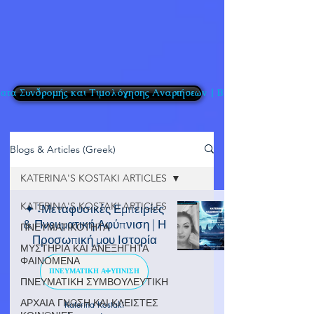
τα Συνδρομής και Τιμολόγησης Αναρτήσεων | BlogPosts
Blogs & Articles (Greek)
KATERINA'S KOSTAKI ARTICLES
KATERINA'S KOSTAKI ARTICLES
✦ ݁˖Μεταφυσικές Εμπειρίες
& Πνευματική Αφύπνιση | Η
ΠΝΕΥΜΑΤΙΚΟΤΗΤΑ
Προσωπική μου Ιστορία
ΜΥΣΤΗΡΙΑ ΚΑΙ ΑΝΕΞΗΓΗΤΑ
ΦΑΙΝΟΜΕΝΑ
ΠΝΕΥΜΑΤΙΚΗ ΑΦΥΠΝΙΣΗ
ΠΝΕΥΜΑΤΙΚΗ ΣΥΜΒΟΥΛΕΥΤΙΚΗ
ΑΡΧΑΙΑ ΓΝΩΣΗ ΚΑΙ ΚΛΕΙΣΤΕΣ
Katerina Kostaki